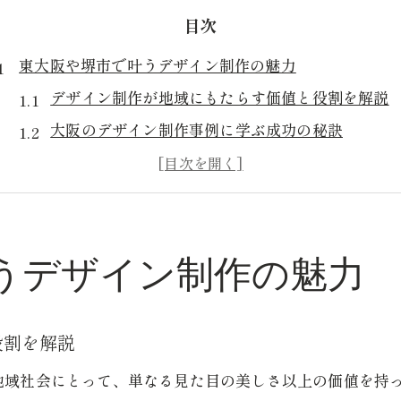
目次
東大阪や堺市で叶うデザイン制作の魅力
デザイン制作が地域にもたらす価値と役割を解説
大阪のデザイン制作事例に学ぶ成功の秘訣
グラフィック制作の魅力と地域密着の強み
ブランディングに効く制作提案のポイント
広告デザイン会社の選び方と制作の進め方
うデザイン制作の魅力
提案プロセスを知れば納得の制作依頼へ
デザイン制作の提案内容を事前に確認する大切さ
納得できる制作提案を受けるための事前準備
役割を解説
制作会社による提案プロセスの違いを比較
地域社会にとって、単なる見た目の美しさ以上の価値を持
グラフィック制作提案で重視すべき点とは