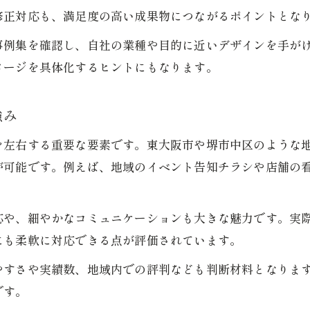
広告デザイン会社のブランディング事例紹介
修正対応も、満足度の高い成果物につながるポイントとな
理想形を実現するための制作と提案の極意
事例集を確認し、自社の業種や目的に近いデザインを手が
理想のデザイン制作提案を実現するための準備
メージを具体化するヒントにもなります。
制作現場の視点から見る提案の工夫と実例
グラフィック制作で叶える独自の表現方法
強み
ブランディング戦略を活かした制作提案術
を左右する重要な要素です。東大阪市や堺市中区のような
広告デザイン会社が語る成功する制作のコツ
が可能です。例えば、地域のイベント告知チラシや店舗の
初めてでも安心できるデザイン制作の流れ
お気軽にお問い合わせください
お気軽にお問い合わせください
デザイン制作の基本的な依頼手順を詳しく解説
応や、細やかなコミュニケーションも大きな魅力です。実
初めての方にも分かりやすい制作フローとは
にも柔軟に対応できる点が評価されています。
制作提案の受け方と安心して任せるコツ
やすさや実績数、地域内での評判なども判断材料となりま
グラフィック制作の疑問を事前に解消する方法
です。
ブランディング視点で進める制作の流れ