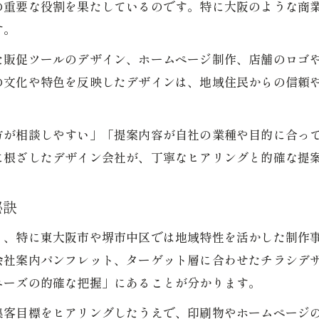
の重要な役割を果たしているのです。特に大阪のような商
ブランディング視点の提案がもたらす利点
す。
制作フローを理解したい方必見のガイド
た販促ツールのデザイン、ホームページ制作、店舗のロゴ
デザイン制作の一般的なフローをわかりやすく解
の文化や特色を反映したデザインは、地域住民からの信頼
依頼から納品まで制作の流れを徹底解説
制作段階ごとのポイントと注意事項を紹介
方が相談しやすい」「提案内容が自社の業種や目的に合っ
グラフィック制作フローの具体例と実践法
に根ざしたデザイン会社が、丁寧なヒアリングと的確な提
提案内容を踏まえた制作プロセスの進め方
ブランディングを支える制作の進め方とは
秘訣
デザイン制作とブランディングの密接な関係性
く、特に東大阪市や堺市中区では地域特性を活かした制作
制作提案から始まるブランディング設計手法
会社案内パンフレット、ターゲット層に合わせたチラシデ
ブランド価値を高める制作プロセスの実践例
ニーズの的確な把握」にあることが分かります。
グラフィック制作で伝えるブランドイメージ
集客目標をヒアリングしたうえで、印刷物やホームページ