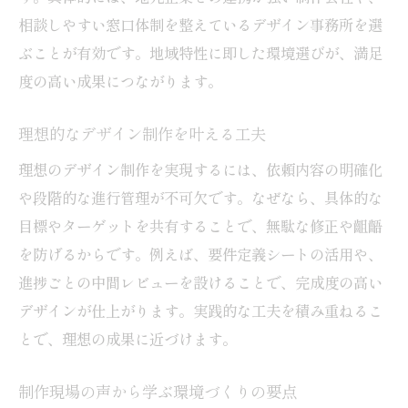
ブランディングに効くデザイン制作の手法
相談しやすい窓口体制を整えているデザイン事務所を選
制作現場で実践される工夫を紹介
ぶことが有効です。地域特性に即した環境選びが、満足
ブランドイメージを支える制作環境の重要
度の高い成果につながります。
性
集客力を意識したデザイン制作のポイント
理想的なデザイン制作を叶える工夫
東大阪市で得られる制作ノウハウ
理想のデザイン制作を実現するには、依頼内容の明確化
東大阪市で注目される制作の最新動向
や段階的な進行管理が不可欠です。なぜなら、具体的な
最新トレンドを反映したデザイン制作事例
目標やターゲットを共有することで、無駄な修正や齟齬
デザイン制作における技術革新の動き
を防げるからです。例えば、要件定義シートの活用や、
進捗ごとの中間レビューを設けることで、完成度の高い
地域発の新しい制作スタイルを探る
デザインが仕上がります。実践的な工夫を積み重ねるこ
変化する依頼環境とその対応策
とで、理想の成果に近づけます。
制作会社が注目する今後のデザイン需要
東大阪市発デザイン制作の未来展望
制作現場の声から学ぶ環境づくりの要点