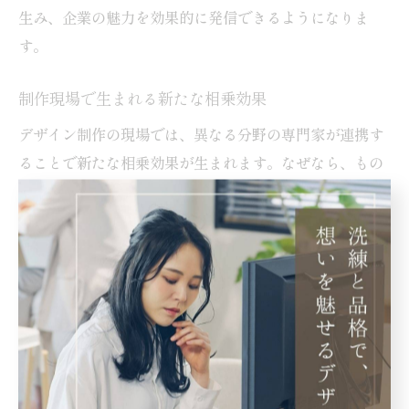
生み、企業の魅力を効果的に発信できるようになりま
す。
制作現場で生まれる新たな相乗効果
デザイン制作の現場では、異なる分野の専門家が連携す
ることで新たな相乗効果が生まれます。なぜなら、もの
づくりの知見とクリエイティブな発想が融合し、従来に
ない価値を創出できるからです。例えば、現場の技術者
とデザイナーが協働し、試作品づくりからプロモーショ
ン素材まで一貫して制作することで、一体感のあるブラ
ンディングが実現します。このような連携体制は、東大
阪市ならではの地域力を活かしたアプローチといえるで
しょう。