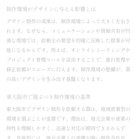
産業特性を意識したデザイン制作の工夫
制作環境がデザインに与える影響とは
デザイン制作が企業ブランドに与える影響
デザイン制作の成果は、制作環境によって大きく左右さ
れます。なぜなら、コミュニケーションや情報共有が円
ものづくりとデザイン制作の未来展望
滑な環境では、依頼主の要望を的確に反映した提案が可
デザイン制作に適した環境選びのポイント
能になるからです。例えば、オンラインミーティングや
制作環境が変わればデザインも進化する
プロジェクト管理ツールを活用することで、進行管理や
働きやすさを重視した制作環境の選び方
修正依頼がスムーズに行えます。制作環境の整備が、質
理想のデザイン制作を支える設備要素
の高いデザインを生み出す基盤となります。
オンラインとオフラインの環境比較
柔軟な制作体制が生むデザインの幅広さ
東大阪市で選ぶべき制作環境の基準
環境選びが制作効率に与えるメリット
東大阪市でデザイン制作を依頼する際は、地域密着型の
ブランディング強化へ導く制作の工夫
環境を選ぶことが重要です。理由は、地元企業や産業の
特性を理解しやすく、迅速な対応が期待できるからで
デザイン制作がブランド力を高める理由
す。具体的には、地元企業との連携が強い制作会社や、