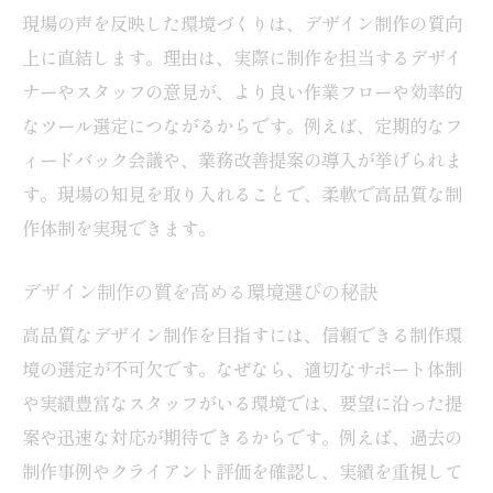
制作現場から学ぶ環境づくりの極意
現場の声を反映した環境づくりは、デザイン制作の質向
現場で重視されるデザイン制作環境の特徴
上に直結します。理由は、実際に制作を担当するデザイ
効率を高める制作現場の工夫とは
ナーやスタッフの意見が、より良い作業フローや効率的
デザイナー目線で考える理想の環境
なツール選定につながるからです。例えば、定期的なフ
制作現場の声に学ぶ環境改善のポイント
ィードバック会議や、業務改善提案の導入が挙げられま
す。現場の知見を取り入れることで、柔軟で高品質な制
実践的な環境づくりと制作効率の関係
作体制を実現できます。
東大阪市の現場が語る環境構築術
納得のデザイン制作を実現する方法
デザイン制作の質を高める環境選びの秘訣
理想を形にするデザイン制作の進め方
高品質なデザイン制作を目指すには、信頼できる制作環
納得感を得るための制作環境の工夫
境の選定が不可欠です。なぜなら、適切なサポート体制
依頼主と制作側の信頼構築ポイント
や実績豊富なスタッフがいる環境では、要望に沿った提
段階的に仕上げるデザイン制作の秘訣
案や迅速な対応が期待できるからです。例えば、過去の
制作後の満足度を高める環境選び
制作事例やクライアント評価を確認し、実績を重視して