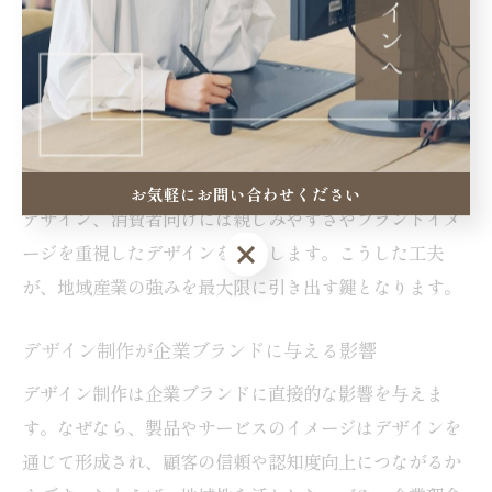
産業特性を意識したデザイン制作の工夫
産業特性を意識したデザイン制作には、「ターゲット市
場や用途を踏まえた表現手法の工夫」が求められます。
理由は、東大阪市のような多様な産業集積地では、業種
ごとに異なる訴求ポイントが存在するためです。具体例
として、BtoB向けの製品には信頼性や機能性を強調した
お気軽にお問い合わせください
デザイン、消費者向けには親しみやすさやブランドイメ
お気軽にお問い合わせください
ージを重視したデザインを採用します。こうした工夫
が、地域産業の強みを最大限に引き出す鍵となります。
デザイン制作が企業ブランドに与える影響
デザイン制作は企業ブランドに直接的な影響を与えま
す。なぜなら、製品やサービスのイメージはデザインを
通じて形成され、顧客の信頼や認知度向上につながるか