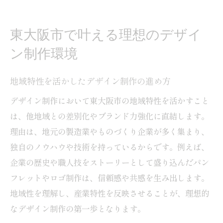
デザイン制作の質を高める環境選びの秘訣
地域力を活かすデザイン制作の新常識
東大阪市で叶える理想のデザイ
地域密着型デザイン制作の強みとは
ン制作環境
地元企業と連携した制作事例の紹介
地域特性を活かしたデザイン制作の進め方
地域力を取り入れたデザインの発想法
制作工程における地域特性の活用術
デザイン制作において東大阪市の地域特性を活かすこと
は、他地域との差別化やブランド力強化に直結します。
東大阪市ならではのデザイン制作アプロー
理由は、地元の製造業やものづくり企業が多く集まり、
チ
独自のノウハウや技術を持っているからです。例えば、
地域力が集客力向上に与える影響を探る
企業の歴史や職人技をストーリーとして盛り込んだパン
ものづくり産業とデザイン制作の相乗効果
フレットやロゴ制作は、信頼感や共感を生み出します。
ものづくり企業が求めるデザイン制作とは
地域性を理解し、産業特性を反映させることが、理想的
技術力とデザイン制作の調和ポイント
なデザイン制作の第一歩となります。
制作現場で生まれる新たな相乗効果